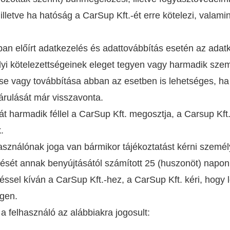
 illetve ha hatóság a CarSup Kft.-ét erre kötelezi, valami
an előírt adatkezelés és adattovábbítás esetén az adatk
yi kötelezettségeinek eleget tegyen vagy harmadik szem
se vagy továbbítása abban az esetben is lehetséges, ha
árulását már visszavonta.
t harmadik féllel a CarSup Kft. megosztja, a Carsup Kft
k.
sználónak joga van bármikor tájékoztatást kérni személ
rését annak benyújtásától számított 25 (huszonöt) napon b
éssel kíván a CarSup Kft.-hez, a CarSup Kft. kéri, hogy 
égen.
a felhasználó az alábbiakra jogosult: