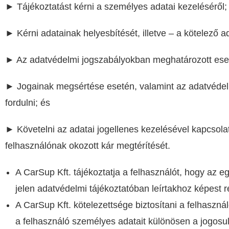
►
Tájékoztatást kérni a személyes adatai kezeléséről
►
Kérni adatainak helyesbítését, illetve – a kötelező a
►
Az adatvédelmi jogszabályokban meghatározott eset
►
Jogainak megsértése esetén, valamint az adatvéde
fordulni; és
►
K
övetelni az adatai jogellenes kezelésével kapcso
felhasználónak okozott kár megtérítését.
A CarSup Kft. tájékoztatja a felhasználót, hogy az
jelen adatvédelmi tájékoztatóban leírtakhoz képest r
A CarSup Kft. kötelezettsége biztosítani a felhaszn
a felhasználó személyes adatait különösen a jogosul