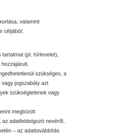
korlása, valamint
e céljából;
rtalmat (pl. hírlevelet),
n hozzájárult.
engedhetetlenül szükséges, a
s vagy jogszabály azt
elyek szükségtelenek vagy
zerint megbízott
, az adatfeldo
l
gozó nevéről,
setén – az adattovábbítás