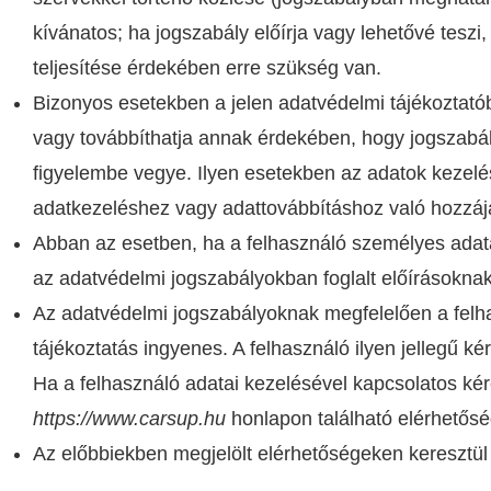
kívánatos; ha jogszabály előírja vagy lehetővé teszi,
teljesítése érdekében erre szükség van.
Bizonyos esetekben a jelen adatvédelmi tájékoztatób
vagy továbbíthatja annak érdekében, hogy jogszabál
figyelembe vegye. Ilyen esetekben az adatok kezelé
adatkezeléshez vagy adattovábbításhoz való hozzáj
Abban az esetben, ha a felhasználó személyes adatá
az adatvédelmi jogszabályokban foglalt előírásokna
Az adatvédelmi jogszabályoknak megfelelően a felha
tájékoztatás ingyenes. A felhasználó ilyen jellegű ké
Ha a felhasználó adatai kezelésével kapcsolatos kér
https://www.carsup.hu
honlapon található elérhetős
Az előbbiekben megjelölt elérhetőségeken keresztül 