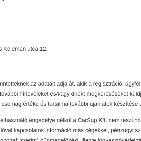
s Kelemen utca 12.
rintetteknek az adatait adja át, akik a regisztráció, ügy
további hírleveleket és
/v
agy direkt megkereséseket küldjö
 csomag értéke és tartalma további ajánlatok készítése 
felhasználó engedélye nélkül a CarSup Kft. nem teszi ho
álóval kapcsolatos információ más cégekkel, pénzügyi sz
ozottak szerint) bűnmegelőzési, illetve fogyasztóvédel