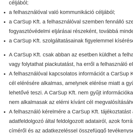
céljából;
a felhasználóval való kommunikáció céljából;
a CarSup Kft. a felhasználóval szemben fennálló sze
fogyasztóvédelmi eljárásai részeként, továbbá minde
a CarSup Kft. szolgáltatásainak f
igy
elemmel kísérése
A CarSup Kft. csak abban az esetben küldhet a felhas
vagy folytathat piackutatást, ha erről a felhasználó 
A felhasználóval kapcsolatos információt a CarSup K
cél elérésére alkalmas, amelynek elérése miatt a gyű
lehetővé teszi. A CarSup Kft. nem gyűjt információ
nem alkalmasak az elérni kívánt cél megvalósításá
A felhasználó kérelmére a CarSup Kft. tájékoztatást a
adatfeldolgozó által feldo
l
gozott adatairól, azok forrá
címéről és az adatkezeléssel összefü
gg
ő tevékenysé