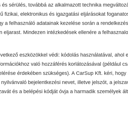
és sérülés, továbbá az alkalmazott technika megváltoz
 fizikai, elektronikus és igazgatási eljárásokat foganato
gy a felhasználó adatainak kezelése során a rendelkezés
n eljarast. Mindezen intézkedések ellenére a felhasznalo
övetkező eszközökkel védi: kódolás használatával, ahol 
formációkhoz való hozzáférés korlátozásával (például c
 elérése érdekében szükséges). A CarSup Kft. kéri, hogy 
lvánvaló bejelentkezési nevet, illetve jelszót, a jelsz
szavát és a belépési kódját óvja a harmadik személyek ál