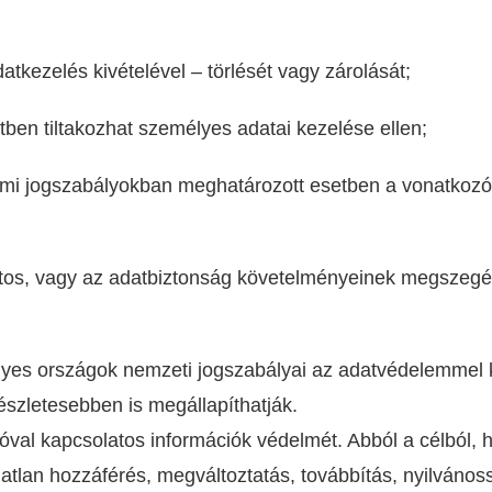
;
datkezelés kivételével – törlését vagy zárolását;
ben tiltakozhat személyes adatai kezelése ellen;
lmi jogszabályokban meghatározott esetben a vonatkoz
latos, vagy az adatbiztonság követelményeinek megszeg
 egyes országok nemzeti jogszabályai az adatvédelemmel
észletesebben is megállapíthatják.
álóval kapcsolatos információk védelmét. Abból a célból,
atlan hozzáférés, megváltoztatás, továbbítás, nyilvánoss