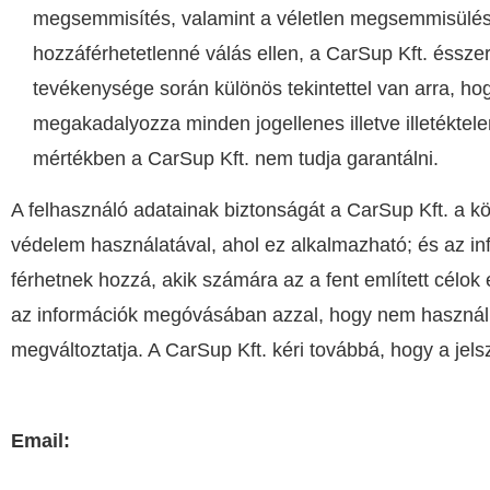
megsemmisítés, valamint a véletlen megsemmisülés 
hozzáférhetetlenné válás ellen, a CarSup Kft. ésszerű
tevékenysége során különös tekintettel van arra, ho
megakadalyozza minden jogellenes illetve illetéktele
mértékben a CarSup Kft. nem tudja garantálni.
A felhasználó adatainak biztonságát a CarSup Kft. a k
védelem használatával, ahol ez alkalmazható; és az in
férhetnek hozzá, akik számára az a fent említett célok
az információk megóvásában azzal, hogy nem használ nyi
megváltoztatja. A CarSup Kft. kéri továbbá, hogy a jel
Email: