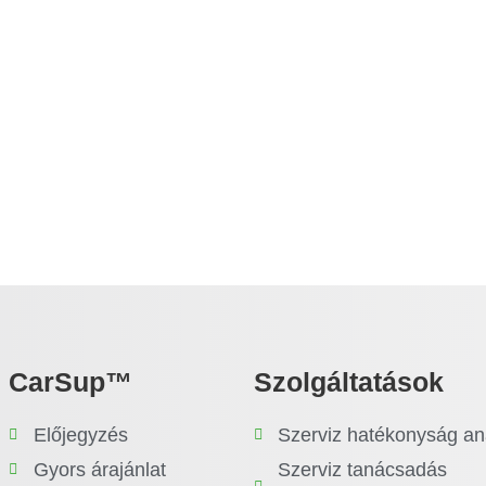
CarSup™
Szolgáltatások
Előjegyzés
Szerviz hatékonyság ana
Gyors árajánlat
Szerviz tanácsadás