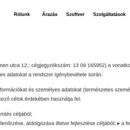
Rólunk
Árazás
Szoftver
Szolgáltatások
emen utca 12.; cégjegyzékszám: 13 09 165952) a vonatk
es adatokat a rendszer igénybevétele során.
nformációkat és személyes adatokat (természetes személ
kező célok érdekében használja fel:
emtés céljából;
lenőrzése, átdolgozása illetve fejlesztése céljából; ▸ a 