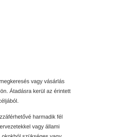
félmegkeresés vagy vásárlás
n. Átadásra kerül az érintett
céljából.
zzáférhetővé harmadik fél
ervezetekkel vagy állami
mi okokból szükséges vag
y