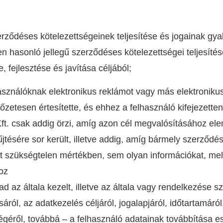
rződéses kötelezettségeinek teljesítése és jogainak gya
n hasonló jellegű szerződéses kötelezettségei teljesítés
, fejles
zt
ése és javítása céljából;
ználóknak elektronikus reklámot vagy más elektronikus ta
előzetesen értesítette, és ehhez a felhasználó kifejezette
ft. csak addig örzi, amíg azon cél megvalósításához el
jtésére sor került, illetve addig, amíg bármely szerződé
kat szükségtelen mértékben, sem olyan információkat, m
hoz
d az általa kezelt, illetve az általa vagy rendelkezése s
sáról, az adatkezelés céljáról, jogalapjáról, időtartamáról
géről, továbbá – a felhasználó adatainak továbbítása e