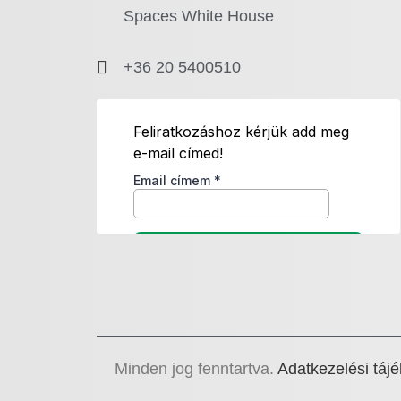
Spaces White House
+36 20 5400510
Minden jog fenntartva.
Adatkezelési tájé