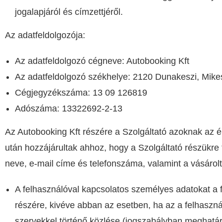
jogalapjáról és címzettjéről.
Az adatfeldolgozója:
Az adatfeldolgozó cégneve: Autobooking Kft
Az adatfeldolgozó székhelye: 2120 Dunakeszi, Mike
Cégjegyzékszáma: 13 09 126819
Adószáma: 13322692-2-13
Az Autobooking Kft részére a Szo
l
gáltató azoknak az é
után hozzájárultak ahhoz, hogy a Szolgáltató részükre 
neve, e-mail címe és telefonszáma, valamint a vásárolt
A felhasználóval kapcsolatos személyes adatokat a 
részére, kivéve abban az esetben, ha az a felhaszn
szervekkel történő közlése (jogszabályban meghatár