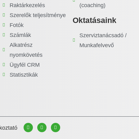
Raktárkezelés
(coaching)
Szerelők teljesítménye
Oktatásaink
Fotók
Számlák
Szerviztanácsadó /
Alkatrész
Munkafelvevő
nyomkövetés
Ügyfél CRM
Statisztikák
koztató