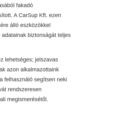
ásából fakadó
sított. A CarSup Kft. ezen
ére álló eszközökkel
 adatainak biztonságát teljes
ez lehetséges; jelszavas
sak azon alkalmazottaink
a felhasználó segítsen neki
avát rendszeresen
tali megismerésétől.