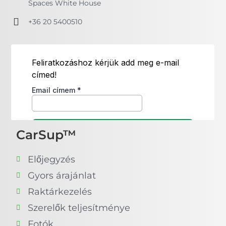
Spaces White House
+36 20 5400510
CarSup™
Előjegyzés
Gyors árajánlat
Raktárkezelés
Szerelők teljesítménye
Fotók